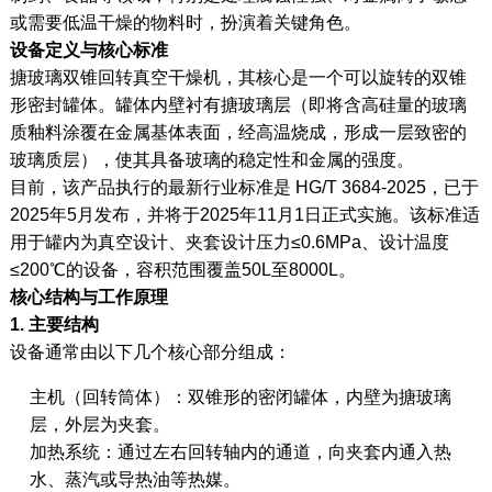
或需要低温干燥的物料时，扮演着关键角色。
设备定义与核心标准
搪玻璃双锥回转真空干燥机，其核心是一个可以旋转的双锥
形密封罐体。罐体内壁衬有搪玻璃层（即将含高硅量的玻璃
质釉料涂覆在金属基体表面，经高温烧成，形成一层致密的
玻璃质层），使其具备玻璃的稳定性和金属的强度
。
目前，该产品执行的最新行业标准是 HG/T 3684-2025，已于
2025年5月发布，并将于2025年11月1日正式实施。该标准适
用于罐内为真空设计、夹套设计压力≤0.6MPa、设计温度
≤200℃的设备，容积范围覆盖50L至8000L
。
核心结构与工作原理
1. 主要结构
设备通常由以下几个核心部分组成
：
主机（回转筒体）：双锥形的密闭罐体，内壁为搪玻璃
层，外层为夹套。
加热系统：通过左右回转轴内的通道，向夹套内通入热
水、蒸汽或导热油等热媒
。