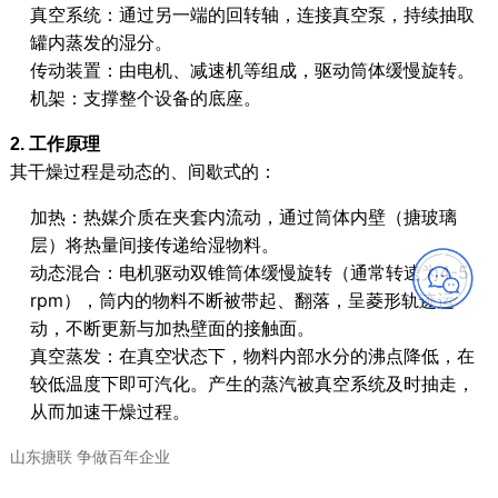
真空系统：通过另一端的回转轴，连接真空泵，持续抽取
罐内蒸发的湿分。
传动装置：由电机、减速机等组成，驱动筒体缓慢旋转
。
机架：支撑整个设备的底座。
2. 工作原理
其干燥过程是动态的、间歇式的
：
加热：热媒介质在夹套内流动，通过筒体内壁（搪玻璃
层）将热量间接传递给湿物料。
动态混合：电机驱动双锥筒体缓慢旋转（通常转速为4-5
rpm
），筒内的物料不断被带起、翻落，呈菱形轨迹运
动，不断更新与加热壁面的接触面
。
真空蒸发：在真空状态下，物料内部水分的沸点降低，在
较低温度下即可汽化。产生的蒸汽被真空系统及时抽走，
从而加速干燥过程
。
山东搪联 争做百年企业