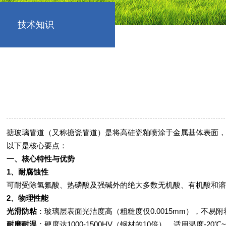
技术知识
搪玻璃管道（又称搪瓷管道）是将高硅瓷釉喷涂于金属基体表面，
以下是核心要点：
一、核心特性与优势
1、耐腐蚀性‌
可耐受除氢氟酸、热磷酸及强碱外的绝大多数无机酸、有机酸和溶
2、物理性能‌
光滑防粘‌
：玻璃层表面光洁度高（粗糙度仅0.0015mm），不易附
耐磨耐温‌
：硬度达1000-1500HV（钢材的10倍），适用温度-20℃~2