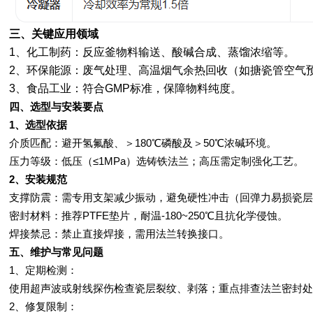
三、关键应用领域
1、化工制药‌：反应釜物料输送、酸碱合成、蒸馏浓缩等‌。
2、环保能源‌：废气处理、高温烟气余热回收（如搪瓷管空气预
3‌、食品工业‌：符合GMP标准，保障物料纯度‌。
四、选型与安装要点
1、选型依据‌
介质匹配‌：避开氢氟酸、＞180℃磷酸及＞50℃浓碱环境‌。
压力等级‌：低压（≤1MPa）选铸铁法兰；高压需定制强化工艺‌。
2、安装规范‌
支撑防震‌：需专用支架减少振动，避免硬性冲击（回弹力易损瓷层
密封材料‌：推荐PTFE垫片，耐温-180~250℃且抗化学侵蚀‌。
焊接禁忌‌：禁止直接焊接，需用法兰转换接口‌。
五、维护与常见问题
1、定期检测‌：
使用超声波或射线探伤检查瓷层裂纹、剥落；重点排查法兰密封处
2、修复限制‌：